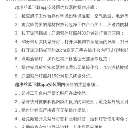
超净丝瓜下载app安装国内仪器的操作步骤：
1、检查超净工作台操作环境如环境温度、空气质量、电源等
2、将实验需要的器材摆放到超净工作台台面上，灭过菌的材
3、拉下玻璃挡板，开启紫外灯照射30分钟进行表面灭菌；
4、30分钟后关闭紫外灯，打开风机调节至适当的风量，打
5、打开玻璃挡板至约20cm高两只手在操作台内可以顺利操作
6、点燃酒精灯，操作过程严格遵循无菌操作规范；
7、操作完成后将实验器材清理出无菌操作台，75%酒精擦拭
8、开启紫外灯照射15分钟后关闭紫外灯。
超净丝瓜下载app安装国内
仪器的注意事项：
1，超净工作台内严禁长时间存放物品；
2，紫外线对皮肤和视网膜由很强的刺激性，避免紫外线直射
3，操作过程应严格遵守无菌操作规范；
4，避免频繁开关紫外灯管和照明灯管，延长灯管使用寿命
5，定期检查空气滤网等滤材，老化严重应更换。