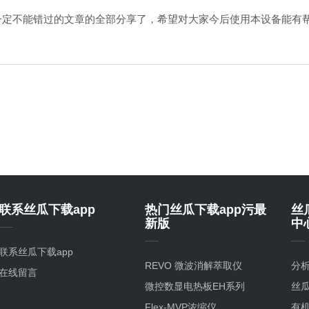
定不能错过的文章的全部分享了，希望对大家今后使用本设备能有
联系丝瓜下载app
热门丝瓜下载app污最
丝
新版
中
联系丝瓜下载app
REVO 微波消解萃取仪
分
在线留言
微控数显电热板EH系列
丝瓜
Flex-MVP浓缩仪
有