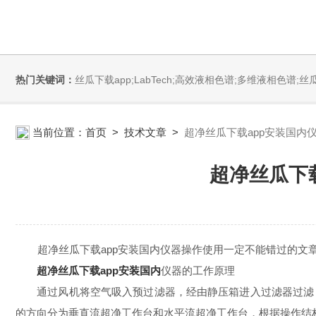
热门关键词：
丝瓜下载app;LabTech;高效液相色谱;多维液相色谱;丝瓜下载app安装污;全自动直接测汞仪/汞分析仪;全自动水质分析仪;微波消解萃取系统;微波合成系统;微波灰化磺化系统;全自动固相萃取系统;Dryvap全自动溶剂蒸发系统;激光
当前位置：
首页
>
技术文章
>
超净丝瓜下载app安装国内
超净丝瓜下
超净丝瓜下载app安装国内仪器操作使用一定不能错过的文
超净丝瓜下载app安装国内
仪器的工作原理
通过风机将空气吸入预过滤器，经由静压箱进入过滤器过滤，
的方向分为垂直流超净工作台和水平流超净工作台，根据操作结