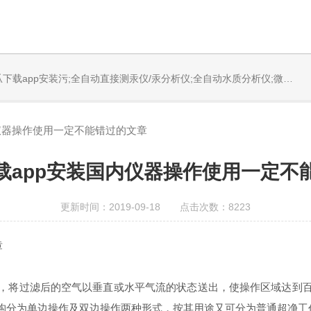
固体烧蚀进样系统;循环水冷却器;电热消解仪;微控数显电热板;光波加热仪;磁力搅拌器;分析仪器;丝瓜下载app安装设备;样品前处理仪器;丝瓜下载app安装信息管理系统（LIMS;超净丝瓜下载app安装设计与工程;通风柜;化学安全柜;AAICPICP-MSUV-VISHPLC耗材和配件
仪器操作使用一定不能错过的文章
载app安装国内仪器操作使用一定不
更新时间：2019-09-18 点击次数：8223
章
将过滤后的空气以垂直或水平气流的状态送出，使操作区域达到百
构分为单边操作及双边操作两种形式，按其用途又可分为普通超净工