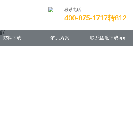
联系电话
400-875-1717转812
/wwwroot/NEW14chongjian.com/func.php
on line
115
版
资料下载
解决方案
联系丝瓜下载app