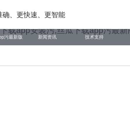
ongjian.com/func.php
on line
127
准确、更快速、更智能
9/7f574.html): failed to open stream: No such file or directory in
/www
瓜下载app安装污,丝瓜下载app污最新
pp污最新版
新闻资讯
技术支持
中心