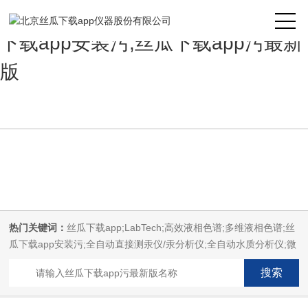
丝瓜下载app,丝瓜下载app安装,丝瓜
下载app安装污,丝瓜下载app污最新
版
热门关键词：
丝瓜下载app;LabTech;高效液相色谱;多维液相色谱;丝
瓜下载app安装污;全自动直接测汞仪/汞分析仪;全自动水质分析仪;微
波消解萃取系统;微波合成系统;微波灰化磺化系统;全自动固相萃取系
统;Dryvap全自动溶剂蒸发系统;激光固体烧蚀进样系统;循环水冷却
器;电热消解仪;微控数显电热板;光波加热仪;磁力搅拌器;分析仪器;丝