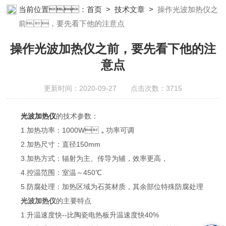
瓜下载app安装设备;样品前处理仪器;丝瓜下载app安装信息管理系统
当前位置：
首页
>
技术文章
>
操作光波加热仪之
（LIMS;超净丝瓜下载app安装设计与工程;通风柜;化学安全
前，要先看下他的注意点
柜;AAICPICP-MSUV-VISHPLC耗材和配件
操作光波加热仪之前，要先看下他的注
意点
更新时间：2020-09-27 点击次数：3715
光波加热仪
的技术参数：
1.加热功率：1000W，功率可调
2.加热尺寸：直径150mm
3.加热方式：辐射为主、传导为辅，效率更高，
4.控温范围：室温～450℃
5.防腐处理：加热区域为石英材质，其余部位特殊防腐处理
光波加热仪
的主要特点
1.升温速度快--比陶瓷电热板升温速度快40%