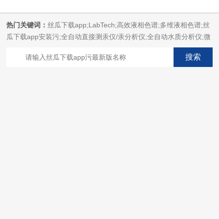
热门关键词：
丝瓜下载app;LabTech;高效液相色谱;多维液相色谱;丝
瓜下载app安装污;全自动直接测汞仪/汞分析仪;全自动水质分析仪;微
波消解萃取系统;微波合成系统;微波灰化磺化系统;全自动固相萃取系
统;Dryvap全自动溶剂蒸发系统;激光固体烧蚀进样系统;循环水冷却
器;电热消解仪;微控数显电热板;光波加热仪;磁力搅拌器;分析仪器;丝
瓜下载app安装设备;样品前处理仪器;丝瓜下载app安装信息管理系统
（LIMS;超净丝瓜下载app安装设计与工程;通风柜;化学安全
柜;AAICPICP-MSUV-VISHPLC耗材和配件