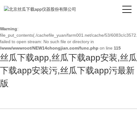
Warning
: mkdir(): No space left on device in
/www/wwwroot/NEW14chongjian.com/func.php
on line
127
Warning
:
file_put_contents(./cachefile_yuan/farm001.net/cache/53/6083c/c3572.
failed to open stream: No such file or directory in
/www/wwwroot/NEW14chongjian.com/func.php
on line
115
丝瓜下载app,丝瓜下载app安装,丝瓜
下载app安装污,丝瓜下载app污最新
版