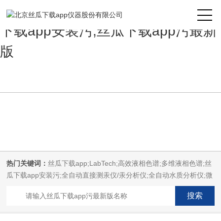
丝瓜下载app,丝瓜下载app安装,丝瓜
下载app安装污,丝瓜下载app污最新
版
热门关键词：
丝瓜下载app;LabTech;高效液相色谱;多维液相色谱;丝
瓜下载app安装污;全自动直接测汞仪/汞分析仪;全自动水质分析仪;微
波消解萃取系统;微波合成系统;微波灰化磺化系统;全自动固相萃取系
统;Dryvap全自动溶剂蒸发系统;激光固体烧蚀进样系统;循环水冷却
器;电热消解仪;微控数显电热板;光波加热仪;磁力搅拌器;分析仪器;丝