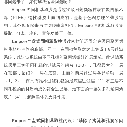
那问题来了，如何解决这些问题呢？
E
mpore™
固相萃取膜是通过将吸附剂颗粒捕获在聚四氟乙
烯（
PTFE
）惰性基质上而制成的，是基于色谱原理的薄膜结
构，其外观看起来
与
过滤膜非常相似，
Empore™
固相萃取膜
集
提取
、
分离
、
净化
、
富集
功能于一体
。
Empore™
盘式固相萃取柱
通过密封丫环固定在医用聚丙烯
树脂材料
柱管
的底部。
同时，在固相萃取盘之上集成了
8
层过滤
系统，
此过滤系统由不同孔径的聚丙烯微纤维层组成。
此
过滤系
统采用三种不同孔径的过滤层的组合（
1-3
），孔径最大的一层
在顶部，最细的一层在底部。上面的两层过滤层各是单独一层
（
1
、
2
），而具有最小过滤孔径的最底层过滤层（
3
）有五层不
同孔径的的材质构成的符合过滤层。最下面的一层为多
孔
聚丙烯
膜片（
4
），起到整体的支撑作用。
Empore™
盘
式固相萃取柱
的设计*
消除了沟流和孔洞
的问