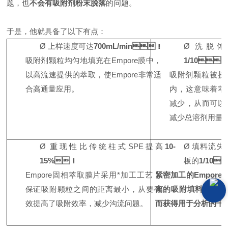
题，也
不会有吸附剂粉末脱落
的问题。
于是，他就具备了以下有点：
Ø
上样速度可达
700mL/min
！
Ø
洗脱
吸附剂颗粒均匀地填充在
Emp
ore
膜中，
1/10

以高流速提供的萃取，使
Emp
ore
非常适
吸附剂颗粒被
挤
合高通量应用。
内
，这意味着
减少
，
从而可以
减少总溶剂用量
Ø
重现性比传统柱式
SPE
提高
10-
Ø
填料流失
15%
！
板的
1/10

Empore
固相萃取膜片采用*加工工艺，
紧密加工的
Empore
保证吸附颗粒之间的距离最小，从要有
离的
吸附填料
颗粒，
效提高了吸附效率，减少沟流问题。
而获得用于分析的
干