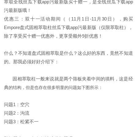
萃取全线丝瓜下载app污最新版买十赠一，是全线丝瓜下载app
污最新版哦！
优惠三：双十一活动期间（（
11
月
1
日
-11
月
30
日），购买
Empore
盘式固相萃取柱丝瓜下载app污最新版（仅限萃取柱），
除了享受买十赠一优惠外，更享受额外
9
折优惠！
什么？不知道盘式固相萃取是什么？这么好的东西，竟然不知道
的。那我必须好好介绍下：
固相萃取柱一般来说就是两个筛板夹着中间的填料，这是经
典
的结构，但是也存在很多明显的问题如下图所示：
问题
1
：空穴
问题
2
：沟流
问题
3
：松紧不一