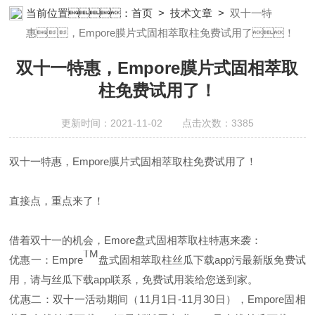
瓜下载app安装设备;样品前处理仪器;丝瓜下载app安装信息管理系统
当前位置：
首页
>
技术文章
>
双十一特
（LIMS;超净丝瓜下载app安装设计与工程;通风柜;化学安全
惠，Empore膜片式固相萃取柱免费试用了！
柜;AAICPICP-MSUV-VISHPLC耗材和配件
双十一特惠，Empore膜片式固相萃取
柱免费试用了！
更新时间：2021-11-02 点击次数：3385
双十一特惠，
Empore
膜片式固相萃取柱免费试用了！
直接点，重点来了！
借着双十一的机会，
Emore
盘式固相萃取柱特惠来袭：
TM
优惠一：
Empre
盘式固相萃取柱丝瓜下载app污最新版免费试
用，请与丝瓜下载app联系，免费试用装给您送到家。
优惠二：双十一活动期间（
11
月
1
日
-11
月
30
日），
Empore
固相