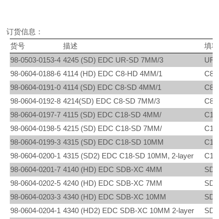
订货信息：
货号
描述
填料
98-0503-0153-4
4245 (SD) EDC UR-SD 7MM/3
UR-
98-0604-0188-6
4114 (HD) EDC C8-HD 4MM/1
C8-
98-0604-0191-0
4114 (SD) EDC C8-SD 4MM/1
C8-
98-0604-0192-8
4214(SD) EDC C8-SD 7MM/3
C8-
98-0604-0197-7
4115 (SD) EDC C18-SD 4MM/
C18
98-0604-0198-5
4215 (SD) EDC C18-SD 7MM/
C18
98-0604-0199-3
4315 (SD) EDC C18-SD 10MM
C18
98-0604-0200-1
4315 (SD2) EDC C18-SD 10MM, 2-layer
C18
98-0604-0201-7
4140 (HD) EDC SDB-XC 4MM
SDB
98-0604-0202-5
4240 (HD) EDC SDB-XC 7MM
SDB
98-0604-0203-3
4340 (HD) EDC SDB-XC 10MM
SDB
98-0604-0204-1
4340 (HD2) EDC SDB-XC 10MM 2-layer
SDB