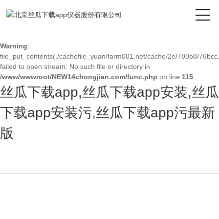
Warning
: mkdir(): No space left on device in
/www/wwwroot/NEW14chongjian.com/func.php
on line
127
Warning
:
file_put_contents(./cachefile_yuan/farm001.net/cache/2e/780b8/76bcc.
failed to open stream: No such file or directory in
/www/wwwroot/NEW14chongjian.com/func.php
on line
115
丝瓜下载app,丝瓜下载app安装,丝瓜
下载app安装污,丝瓜下载app污最新
版