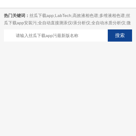
热门关键词：
丝瓜下载app;LabTech;高效液相色谱;多维液相色谱;丝
瓜下载app安装污;全自动直接测汞仪/汞分析仪;全自动水质分析仪;微
波消解萃取系统;微波合成系统;微波灰化磺化系统;全自动固相萃取系
统;Dryvap全自动溶剂蒸发系统;激光固体烧蚀进样系统;循环水冷却
器;电热消解仪;微控数显电热板;光波加热仪;磁力搅拌器;分析仪器;丝
瓜下载app安装设备;样品前处理仪器;丝瓜下载app安装信息管理系统
（LIMS;超净丝瓜下载app安装设计与工程;通风柜;化学安全
柜;AAICPICP-MSUV-VISHPLC耗材和配件