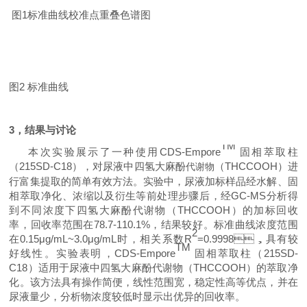
图
1
标准曲线校准点重叠色谱图
图2
标准曲线
3
，
结果与讨论
TM
本次实验展示了一种使用
CDS-Empore
固相萃取柱
（
2
15SD-C18），对尿液中
四氢大麻酚
（THCCOOH）
进
代谢物
行富集提取的简单有效方法。
实验中
，尿液加标样品经水解、固
相萃取净化、浓缩
以及衍生等前处理步骤后，经
GC-MS分析得
到
不同浓度下
四氢大麻酚
代谢物
（THCCOOH）
的
加标回收
率，
回收率范围在
78.7
-
110.1
%，结果较好。标准曲线浓度范围
2
在0
.15
μg/mL
~3.0
μg/mL时，相关系数R
=0.9998
，具有较
TM
好线性。实验表明，
CDS-Empore
固相萃取柱（
2
15SD-
C18）
适用于尿液中四氢大麻酚
代谢物
（THCCOOH）的萃取净
化。
该方法具有操作简便，线性范围宽，稳定性高等优点，并在
尿液
量少，
分析物浓度较低时显示出优异的回收率
。