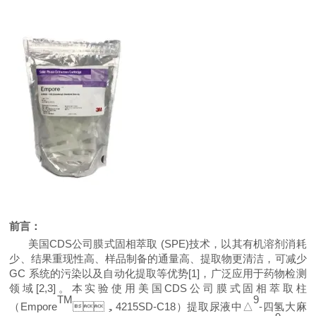
前言
：
美国CDS公司膜式固相萃取
(SPE)
技术，以其
有机溶剂消耗
少
、结果重现性高、样品制备的通量高、提取物更清洁
，
可减少
GC 系统的污染以及自动化提取
等优势[
1]
，广泛应用于药物检测
领域
[2
,3]
。本实验使用美国CDS公司膜式固相萃取柱
TM
9
（
Empore
，
4
2
15SD-C18
）
提取尿液
中△
-四氢大麻