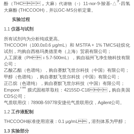
9
酚（THC，大麻
（-）
11-nor-9-羧基-
△
-四氢
）代谢物
大麻酚 (THCCOOH)
，并以GC-MS分析定量
。
1，
实验过程
1.1
仪器与试剂
所有试剂均为分析纯或更高。
THCCOOH
（1
00.0
±0
.
6
μg
/mL
）和
MSTFA + 1% TMCS硅烷化
试剂
，均
购自西格玛奥德里奇（上海）贸易有限公司
；
人工尿液（PH：5
.7
-
500
mL），购自福州飞净生物科技有限
公司；
乙酸乙酯（色谱纯），购自
赛默飞世尔科技（中国）有限公司
；
甲醇（色谱纯），购自
赛默飞世尔科技（中国）有限公司
；
正己烷（色谱纯），购自
赛默飞世尔科技（中国）有限公司
；
TM
Empore
膜式固相萃取柱：
4
2
15SD-C18，
购自
美国
CDS公司；
气质联用仪：
7890
B-
5977
B安捷伦气质联用仪，Agilent公司。
1.2
工作液配制
THCCOOH
标准使用溶液：
0.1
μg/mL，溶剂体系为甲醇；
1.3
实验部分