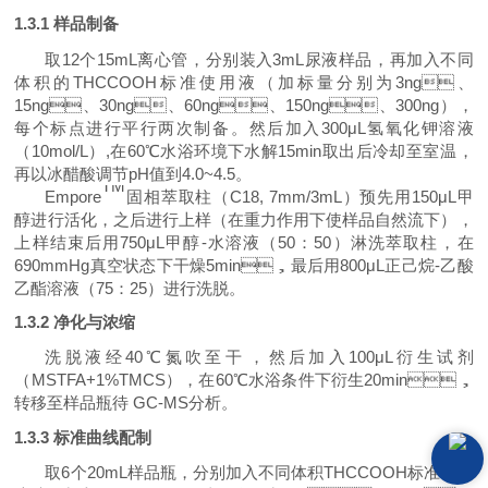
1
.3.1
样品制备
取1
2
个
15mL
离心
管
，分别装入
3mL
尿液
样品，
再
加入
不同
体积的
THCCOOH
标准使用液（加标量
分别
为
3ng、
1
5
ng、3
0
ng、6
0
ng、1
50
ng、3
00
ng
），
每个标点进行平行两次制备。
然后加入300μL氢氧化钾溶液
（10mol/L）,在60
℃
水浴环境下水解15min取出
后
冷却至室温，
再以
冰醋酸调节pH
值
到4.0~4.5。
TM
Empore
固相萃取柱（C18, 7mm/3mL）预先用150μL甲
醇进行活化，
之
后进行上样（在重力作用下使样品自然流下），
上样结束后用750μL甲醇-水
溶液
（50
：
50）淋洗萃取柱，在
690
mmHg
真空状态下干燥5min，最后用800μL正己烷-乙酸
乙酯
溶液
（75
：
25）进行洗脱。
1
.3.2
净化与浓缩
洗脱液经40
℃
氮吹至干，然后加入100μL衍生试剂
（MSTFA+1%TMCS），在60
℃水浴
条件下衍生20min，
转移至样品瓶待 GC-MS分析
。
1.3.3
标准曲线配制
取6个2
0
mL样品瓶，分别加入不同体积
THCCOOH
标准使用