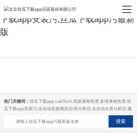
丝瓜下载app,丝瓜下载app安装,丝瓜
下载app安装污,丝瓜下载app污最新
版
热门关键词：
丝瓜下载app;LabTech;高效液相色谱;多维液相色谱;丝
瓜下载app安装污;全自动直接测汞仪/汞分析仪;全自动水质分析仪;微
波消解萃取系统;微波合成系统;微波灰化磺化系统;全自动固相萃取系
统;Dryvap全自动溶剂蒸发系统;激光固体烧蚀进样系统;循环水冷却
器;电热消解仪;微控数显电热板;光波加热仪;磁力搅拌器;分析仪器;丝