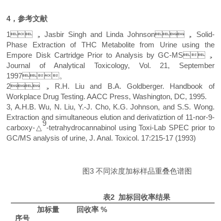
4
，参考文献
1，
Jasbir Singh and Linda Johnson
，
Solid-
Phase Extraction of THC Metabolite from Urine using the
Empore Disk Cartridge Prior to Analysis by GC-MS
，
Journal of Analytical Toxicology, Vol. 21, September
1997
。
2，
R.H. Liu and B.A. Goldberger. Handbook of
Workplace Drug Testing. AACC Press, Washington, DC, 1995.
3
, A.H.B. Wu, N. Liu, Y.-J. Cho, K.G. Johnson, and S.S. Wong.
Extraction and simultaneous elution and derivatiztion of 11-nor-9-
9
carboxy-
△
-tetrahydrocannabinol using Toxi-Lab SPEC prior to
GC/MS analysis of urine, J. Anal. Toxicol. 17:215-17 (1993)
图
3
不同浓度加标样品重叠色谱图
表
2
加标回收率结果
加标
量
回收率
%
序号