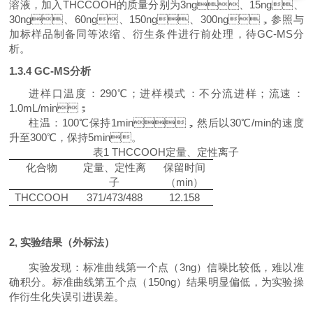
溶液，加入
THCCOOH
的
质量分别为3ng、1
5
ng、
3
0
ng、6
0
ng、1
50
ng、3
00
ng，参照与
加标样品制备同等浓缩、衍生条件进行前处理，待GC-MS分
析。
1.3.4 GC-MS
分析
进样口温度：290
℃
；进样模式：不分流进样；流速：
1.0mL/min；
柱温：100
℃
保持1min，然后以30
℃
/min的速度
升至300
℃
，保持5min。
表1 THCCOOH定量、定性离子
化合物
定量、定性离
保留时间
子
（min）
THCCOOH
371/473/488
12.158
2
,
实验结果（外标法）
实验发现：标准曲线第一个点（3ng）信噪比较低，难以准
确积分。标
准曲线第五个点（150ng）结果
明显
偏低
，为实验操
作衍生化失误引进误差。