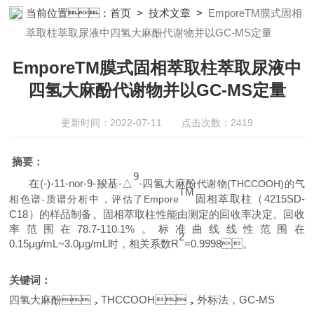
瓜下载app安装设备;样品前处理仪器;丝瓜下载app安装信息管理系统
当前位置：
首页
>
技术文章
>
EmporeTM膜式固相
（LIMS;超净丝瓜下载app安装设计与工程;通风柜;化学安全
萃取柱萃取尿液中四氢大麻酚代谢物并以GC-MS定量
柜;AAICPICP-MSUV-VISHPLC耗材和配件
EmporeTM膜式固相萃取柱萃取尿液中
四氢大麻酚代谢物并以GC-MS定量
更新时间：2022-07-11 点击次数：2419
摘要：
9
在(
-)-11-nor-9-羧基-
△
-四氢大麻酚
代谢物(THCCOOH)的气
TM
固相萃取柱（
4
2
15SD-
相色谱-质谱分析中，评估了Empore
C18
）
的样品制备。
固相萃取柱
性能由测定的回收率决定
。回收
率范围在
78.7
-
110.1
%。标准曲线线性范围在
2
0
.15
μg/mL
~3.0
μg/mL时，相关系数R
=0.9998
。
关键词：
四氢大麻酚
THCCOOH
，外标法，GC-MS
，