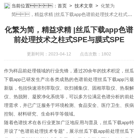
瓜下载app安装设备;样品前处理仪器;丝瓜下载app安装信息管理系统
当前位置：
首页
>
技术文章
>
化繁为
（LIMS;超净丝瓜下载app安装设计与工程;通风柜;化学安全
简，精益求精 |丝瓜下载app色谱前处理技术之柱式
柜;AAICPICP-MSUV-VISHPLC耗材和配件
SPE与膜式SPE
化繁为简，精益求精 |丝瓜下载app色谱
前处理技术之柱式SPE与膜式SPE
更新时间：2023-04-12 点击次数：1802
作为样品前处理领域的行业先锋，通过20余年的技术积淀，丝瓜
下载app已研发生产出各类成熟的色谱前处理丝瓜下载app污最
新版，包括快速溶剂萃取仪、吹扫捕集仪、固相萃取仪、热裂解
仪、热脱附、凝胶净化系统等，可以多方位满足色谱分析的前处
理需求，并已广泛服务于环境检测、食品安全、医疗卫生、疾病
控制、材料研究、生命科学等领域。
随着色谱技术在各行业更加广泛地应用与普及，丝瓜下载app特
开设了“色谱前处理技术专题”，展示丝瓜下载app前处理丝瓜下