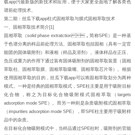
载app污最新版的新技术和应用，便于大家更全面地了解各类色
谱前处理技术。
第二期：丝瓜下载app柱式固相萃取与膜式固相萃取技术
一、固相萃取技术简介[1]
固相萃取（solid phase extratction，简称SPE）是一种基
于色谱分离的样品前处理方法。固相萃取包括固相（具有一定官
能团的固体吸附剂）和液相（样品及溶剂）。液体样品在正压、
负压或重力的作用下通过装有固体吸附剂的固相萃取装置（固相
萃取柱、固相萃取膜、固相萃取吸嘴、固相萃取芯片等）。根据
使用固相萃取的目的，丝瓜下载app可以将固相萃取划分为两种
模式。一种是经典的固相萃取模式，SPE柱主要是用于吸附目标
化合物，称之为目标化合物吸附模式固相萃取（targets
adsorption mode SPE）。而另一种则是杂质吸附模式固相萃取
（impurities adsorption mode SPE），即SPE柱主要用于吸附样
品中的杂质。
在目标化合物吸附模式中，当样品通过SPE柱时，吸附剂的官能