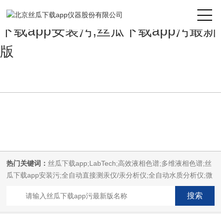
丝瓜下载app,丝瓜下载app安装,丝瓜
下载app安装污,丝瓜下载app污最新
版
热门关键词：
丝瓜下载app;LabTech;高效液相色谱;多维液相色谱;丝
瓜下载app安装污;全自动直接测汞仪/汞分析仪;全自动水质分析仪;微
波消解萃取系统;微波合成系统;微波灰化磺化系统;全自动固相萃取系
统;Dryvap全自动溶剂蒸发系统;激光固体烧蚀进样系统;循环水冷却
器;电热消解仪;微控数显电热板;光波加热仪;磁力搅拌器;分析仪器;丝