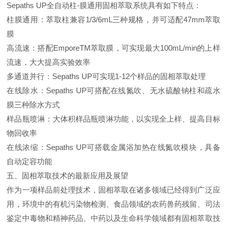
Sepaths UP全自动柱-膜通用固相萃取系统具有如下特点：
柱膜通用：萃取柱兼容1/3/6mL三种规格，并可适配47mm萃取
膜
高流速：搭配EmporeTM萃取膜，可实现最大100mL/min的上样
流速，大大提高实验效率
多通道并行：Sepaths UP可实现1-12个样品的固相萃取处理
在线除水：Sepaths UP可搭配在线氮吹、无水硫酸钠柱和疏水
膜三种除水方式
样品瓶喷淋：大体积样品瓶喷淋功能，以实现全上样、提高目标
物回收率
在线浓缩：Sepaths UP可搭载金属浴加热在线氮吹模块，具备
自动定容功能
五、固相萃取技术的最新应用及展望
作为一项样品前处理技术，固相萃取在诸多领域已经得到广泛应
用，环境中的有机污染物检测、食品领域的农药兽药残留、司法
鉴定中毒物和精神药品、中药以及生命科学领域都有固相萃取技