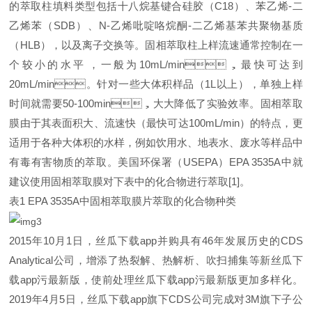
的萃取柱填料类型包括十八烷基键合硅胶（C18）、苯乙烯-二
乙烯苯（SDB）、N-乙烯吡啶咯烷酮-二乙烯基苯共聚物基质
（HLB），以及离子交换等。固相萃取柱上样流速通常控制在一
个较小的水平，一般为10mL/min，最快可达到
20mL/min。针对一些大体积样品（1L以上），单独上样
时间就需要50-100min，大大降低了实验效率。固相萃取
膜由于其表面积大、流速快（最快可达100mL/min）的特点，更
适用于各种大体积的水样，例如饮用水、地表水、废水等样品中
有毒有害物质的萃取。美国环保署（USEPA）EPA 3535A中就
建议使用固相萃取膜对下表中的化合物进行萃取[1]。
表1 EPA 3535A中固相萃取膜片萃取的化合物种类
2015年10月1日，丝瓜下载app并购具有46年发展历史的CDS
Analytical公司，增添了热裂解、热解析、吹扫捕集等新丝瓜下
载app污最新版，使前处理丝瓜下载app污最新版更加多样化。
2019年4月5日，丝瓜下载app旗下CDS公司完成对3M旗下子公