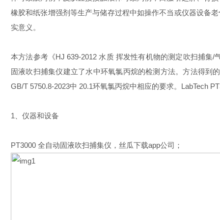
橡胶和纸张增强剂等生产与储存过程中如操作不当或仪器设备老
实意义。
本方法参考《HJ 639-2012 水质 挥发性有机物的测定吹扫捕集/气相
固液吹扫捕集仪建立了水中环氧氯丙烷的检测方法。方法得到的环氧氯丙烷校正曲
GB/T 5750.8-2023中 20.1环氧氯丙烷中相应的要求。
1、仪器和设备
PT3000 全自动固液吹扫捕集仪，丝瓜下载app公司；