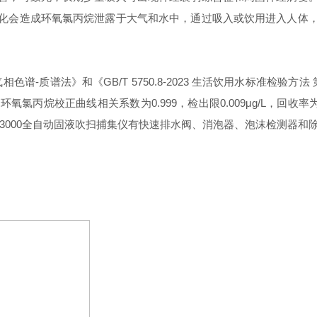
化会造成环氧氯丙烷泄露于大气和水中，通过吸入或饮用进入人体
色谱-质谱法》和《GB/T 5750.8-2023 生活饮用水标准检验方法 第 
线相关系数为0.999，检出限0.009μg/L，回收率为101.5%~1
LabTech PT3000全自动固液吹扫捕集仪有快速排水阀、消泡器、泡