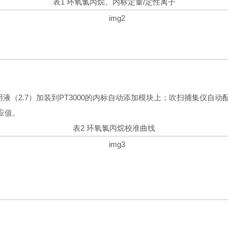
表1 环氧氯丙烷、内标定量/定性离子
使用液（2.7）加装到PT3000的内标自动添加模块上；吹扫捕集仪自
应值。
表2 环氧氯丙烷校准曲线