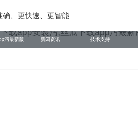
ongjian.com/func.php
on line
127
准确、更快速、更智能
c/b66c4.html): failed to open stream: No such file or directory in
/www
瓜下载app安装污,丝瓜下载app污最新
pp污最新版
新闻资讯
技术支持
中心