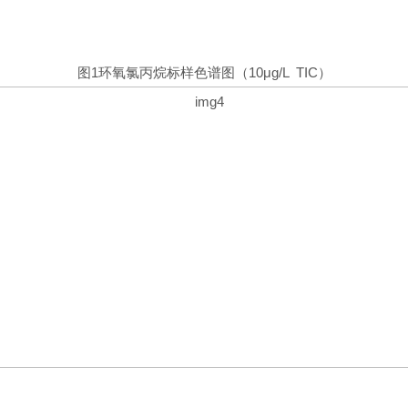
图1环氧氯丙烷标样色谱图（10μg/L TIC）