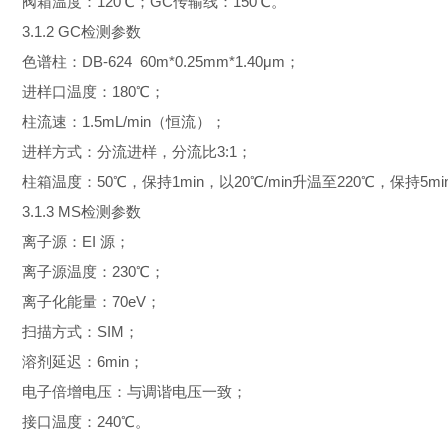
阀箱温度：120℃；GC传输线：150℃。
3.1.2 GC检测参数
色谱柱：DB-624 60m*0.25mm*1.40μm；
进样口温度：180℃；
柱流速：1.5mL/min（恒流）；
进样方式：分流进样，分流比3:1；
柱箱温度：50℃，保持1min，以20℃/min升温至220℃，保持5mi
3.1.3 MS检测参数
离子源：EI 源；
离子源温度：230℃；
离子化能量：70eV；
扫描方式：SIM；
溶剂延迟：6min；
电子倍增电压：与调谐电压一致；
接口温度：240℃。