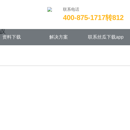
联系电话
400-875-1717转812
/wwwroot/NEW14chongjian.com/func.php
on line
115
版
资料下载
解决方案
联系丝瓜下载app