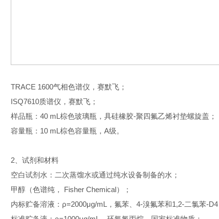
TRACE 1600气相色谱仪，赛默飞；
ISQ7610质谱仪，赛默飞；
样品瓶：40 mL棕色玻璃瓶，具硅橡胶-聚四氟乙烯衬垫螺旋盖；
容量瓶：10 mL棕色容量瓶，A级。
2、试剂和材料
空白试剂水：二次蒸馏水或通过纯水设备制备的水；
甲醇（色谱纯， Fisher Chemical）；
内标贮备溶液：ρ=2000μg/mL，氟苯、4-溴氟苯和1,2-二氯苯-
标准贮备液：ρ=1000μg/mL，环氧氯丙烷，国家标准物质；