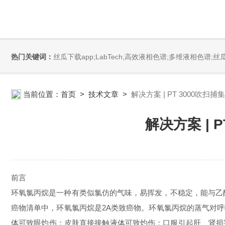
热门关键词：
丝瓜下载app;LabTech;高效液相色谱;多维液相色谱;丝瓜下载app安装污;全自动直接测汞仪/汞分析仪;全自动水质分析仪;微波消解萃取系统;微波合成系统;微波灰化磺化系统;全自动固相萃取系统;Dryvap全自动溶剂蒸发系统;激光
当前位置：
首页
>
技术文章
>
解决方案 | PT 3000吹扫
解决方案 | 
前言
环氧氯丙烷是一种有类似氯仿的气味，易挥发，不稳定，能与乙
癌物清单中，环氧氯丙烷是2A类致癌物。环氧氯丙烷的蒸气对
体可致眼灼伤；皮肤直接接触液体可致灼伤；口服引起肝、肾损