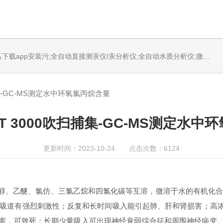
固体烧蚀进样系统;循环水冷却器;电热消解仪;微控数显电热板;光波加热仪;磁力搅拌器;分析仪器;丝瓜下载app安装设备;样品前处理仪器;丝瓜下载app安装信息管理系统（LIMS;超净丝瓜下载app安装设计与工程;通风柜;化学安全柜;AAICPICP-MSUV-VISHPLC耗材和配件
捕集-GC-MS测定水中环氧氯丙烷含量
PT 3000吹扫捕集-GC-MS测定水
更新时间：2023-10-24 点击次数：6124
醇、
乙
醚、氯仿、三氯乙烷和四氯化碳等互溶，微溶于水的有机化合物
呼吸道有强烈刺激性；反复和长时间吸入能引起肺、肝和肾损害；高
害，可致死；长期少量吸入可出现神经衰弱综合征和周围神经病变