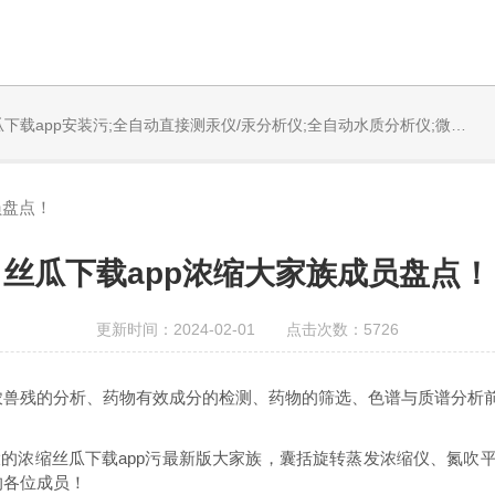
固体烧蚀进样系统;循环水冷却器;电热消解仪;微控数显电热板;光波加热仪;磁力搅拌器;分析仪器;丝瓜下载app安装设备;样品前处理仪器;丝瓜下载app安装信息管理系统（LIMS;超净丝瓜下载app安装设计与工程;通风柜;化学安全柜;AAICPICP-MSUV-VISHPLC耗材和配件
员盘点！
丝瓜下载app浓缩大家族成员盘点！
更新时间：2024-02-01 点击次数：5726
品农兽残的分析、药物有效成分的检测、药物的筛选、色谱与质谱分析
庞大的浓缩丝瓜下载app污最新版大家族，囊括旋转蒸发浓缩仪、氮
的各位成员！