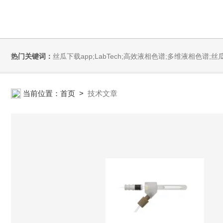
热门关键词：
丝瓜下载app;LabTech;高效液相色谱;多维液相色谱;丝瓜下载app安装污;全自动直接测汞仪/汞分析仪;全自动水质分析仪;微波消解萃取系统;微波合成系统;微波灰化磺化系统;全自动固相萃取系统;Dryvap全自动溶剂蒸发系统;激光
当前位置：
首页
>
技术文章