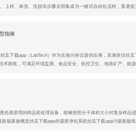
化、上样、淋洗、洗脱等步骤全部集成为一键式自动化流程，显著提
。一、性能特点丝瓜下载app的全自动固相萃取仪丝瓜下载app污
SPE20...
选型指南
丝瓜下载app（LabTech）作为实验分析仪器供应商，其测汞仪丝瓜
技术路线，可满足环境监测、食品安全、疾控卫生、地质矿产、能源
系列，具体型号包括：（一）直接测汞仪系列1.DMA-80evo直接测汞
齐化-冷原子吸收原理，无需任何样品前处理即可直接测...
于凝胶渗透色谱原理的样品前处理设备，能够按照分子体积大小对复杂样
最新版家族概览丝瓜下载app的凝胶净化系统丝瓜下载app污最新
系统可全自动批量完成样品上样、分离净化、目标组分收集等操作，配