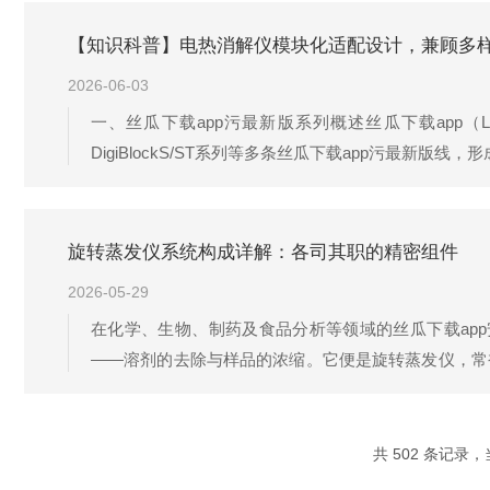
的三维机械进样和收集平台。AutoClean全自动凝胶净化
【知识科普】电热消解仪模块化适配设计，兼顾多
2026-06-03
一、丝瓜下载app污最新版系列概述丝瓜下载app（
DigiBlockS/ST系列等多条丝瓜下载app污最新
系列定位超高温消解，最高温可达415~450℃；Digi
电热消解仪采用环绕式立体加热结构，加热体紧密包...
旋转蒸发仪系统构成详解：各司其职的精密组件
2026-05-29
在化学、生物、制药及食品分析等领域的丝瓜下载ap
——溶剂的去除与样品的浓缩。它便是旋转蒸发仪，常
系统，其核心使命是在温和、可控的条件下，实现热敏
发与冷凝的和谐共舞1.旋转形成薄膜：样品（通常是溶液）
共 502 条记录，当