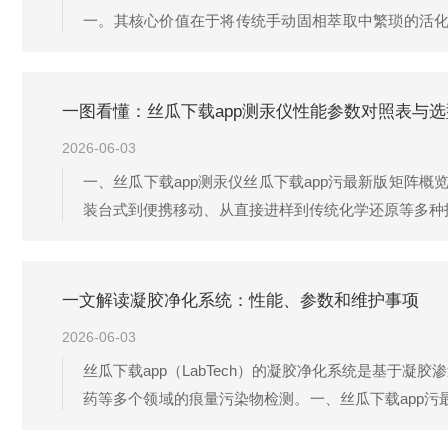
一。其核心价值在于将传统手动固相萃取中繁琐的活
度，同时最大限度减少了有机试剂对实验人员的暴露风险
等多种技术路线，其中具代表性的型号包括SPE1000PLUS、
一图看懂：丝瓜下载app测汞仪性能参数对照表与
2026-06-03
一、丝瓜下载app测汞仪丝瓜下载app污最新版矩阵概览
装台式到便携移动、从直接进样到传统化学还原等多种
app污最新版主要分为直接测汞仪和冷原子吸收测汞仪两大
瓜下载app污最新版线中的旗舰型号，采用催化热解-金
一文解读凝胶净化系统：性能、参数和维护事项
2026-06-03
丝瓜下载app（LabTech）的凝胶净化系统是基
药等多个领域的痕量污染物检测。一、丝瓜下载app污
实验规模和预算需求。GPC1000全自动凝胶净化