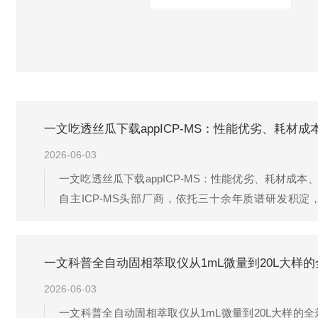
一文吃透丝瓜下载appICP-MS：性能优劣、耗材
2026-06-03
一文吃透丝瓜下载appICP-MS：性能优劣、耗材成本
自主ICP-MS头部厂商，依托三十余年质谱研发积淀，目
MS/MS三重四极杆超高精度三大应用层级，全
LabMS3000（基础通用型，丝瓜下载app安装标配款）..
一文科普全自动固相萃取仪从1mL微量到20L大样
2026-06-03
一文科普全自动固相萃取仪从1mL微量到20L大样的