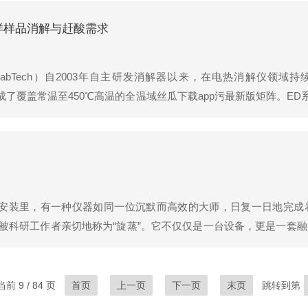
系统用于净...
样样品消解与赶酸需求
LabTech）自2003年自主研发消解器以来，在电热消解仪领域
版线，形成了覆盖常温至450℃高温的全温域丝瓜下载app污最新版矩阵。E
BlockS/ST系列则在智能化控制和防腐性能上更进一步。二、核心技
p安装里，有一种仪器如同一位沉默而高效的大师，日复一日地完成
被科研工作者亲切地称为“旋蒸”。它不仅仅是一台设备，更是一套
性物质的安全分离与富集，是现代丝瓜下载app安装不可缺基石性
置于一个...
前 9 / 84 页
首页
上一页
下一页
末页
跳转到第