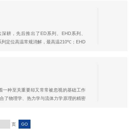
持续深耕，先后推出了ED系列、EHD系列、
D系列定位高温常规消解，最高温210℃；EHD
术优势（1）先进的环绕式加热方式丝瓜下载app
着一种至关重要却又常常被忽视的基础工作
融合了物理学、热力学与流体力学原理的精密
装备。一、旋转蒸发仪的核心原理：旋转、蒸
页