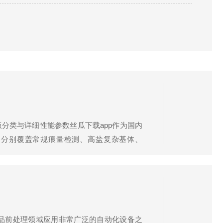
、...
新版分类与详细性能参数丝瓜下载app作为国内
力机型，分别覆盖常规痕量检测、高盐复杂基体、
半导体、生物医药五大主流领域。（一）
装样品前处理领域应用非常广泛的自动化设备之