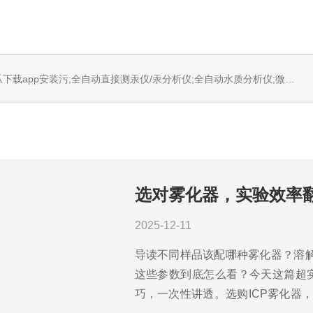
固体烧蚀进样系统;循环水冷却器;电热消解仪;微控数显电热板;光波加热仪;磁力搅拌器;分析仪器;丝瓜下载app安装设备;样品前处理仪器;丝瓜下载app安装信息管理系统（LIMS;超净丝瓜下载app安装设计与工程;通风柜;化学安全柜;AAICPICP-MSUV-VISHPLC耗材和配件
选对雾化器，实验效率
2025-12-11
导读不同样品该配哪种雾化器？溶解
这些参数到底怎么看？今天这篇超
巧，一次性讲透。选购ICP雾化器