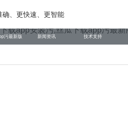
ongjian.com/func.php
on line
127
准确、更快速、更智能
d/6ed92.html): failed to open stream: No such file or directory in
/www
瓜下载app安装污,丝瓜下载app污最新
pp污最新版
新闻资讯
技术支持
中心