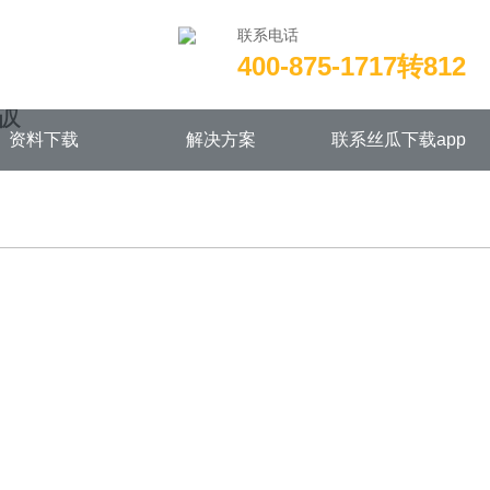
联系电话
400-875-1717转812
/wwwroot/NEW14chongjian.com/func.php
on line
115
版
资料下载
解决方案
联系丝瓜下载app