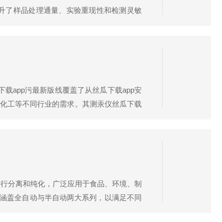
升了样品处理通量、实验重现性和检测灵敏
最新版线覆盖了从常规柱式萃取到快速膜萃取
下载app污最新版线覆盖了从丝瓜下载app安
化工等不同行业的需求。其测汞仪丝瓜下载
仪DMA-80evo是丝瓜下载app测汞仪丝
品进行分离和纯化，广泛应用于食品、环境、制
版线涵盖全自动与半自动两大系列，以满足不同
备创新不锈钢净化柱设计、上样系统以及独立