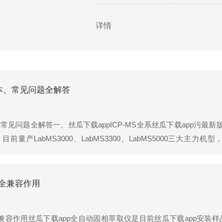
定雾化器能否应对高盐样品，比如海水
详情
成本、常见问题全解答
、常见问题全解答一、丝瓜下载appICP-MS全系丝瓜下载app污最
前量产LabMS3000、LabMS3300、LabMS5000三大主
系国产化自研，核心部件无进口贴牌，适配食品、环境、地质、
.
的全兼容作用
全兼容作用丝瓜下载app全自动固相萃取仪是目前丝瓜下载app安