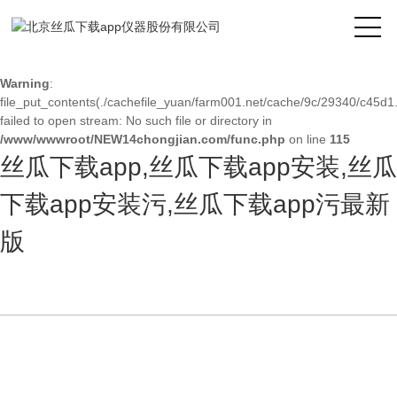
Warning
: mkdir(): No space left on device in
/www/wwwroot/NEW14chongjian.com/func.php
on line
127
Warning
:
file_put_contents(./cachefile_yuan/farm001.net/cache/9c/29340/c45d1.
failed to open stream: No such file or directory in
/www/wwwroot/NEW14chongjian.com/func.php
on line
115
丝瓜下载app,丝瓜下载app安装,丝瓜
下载app安装污,丝瓜下载app污最新
版