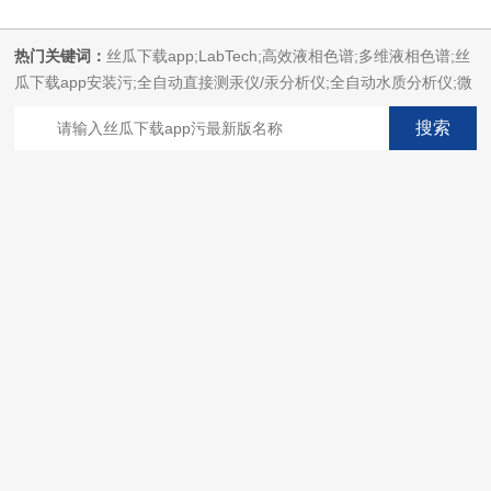
热门关键词：
丝瓜下载app;LabTech;高效液相色谱;多维液相色谱;丝
瓜下载app安装污;全自动直接测汞仪/汞分析仪;全自动水质分析仪;微
波消解萃取系统;微波合成系统;微波灰化磺化系统;全自动固相萃取系
统;Dryvap全自动溶剂蒸发系统;激光固体烧蚀进样系统;循环水冷却
器;电热消解仪;微控数显电热板;光波加热仪;磁力搅拌器;分析仪器;丝
瓜下载app安装设备;样品前处理仪器;丝瓜下载app安装信息管理系统
（LIMS;超净丝瓜下载app安装设计与工程;通风柜;化学安全
柜;AAICPICP-MSUV-VISHPLC耗材和配件