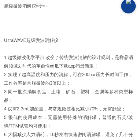
超级微波消解仪
、
UltraWAVE
超级微波消解仪
1.
超级微波化学平台 改变了传统微波消解的设计规则，是样品消
解领域划时代的革命性丝瓜下载app污最新版！
2.
实现了超高温度和压力的消解，可在
200bar
压力长时间工作，
工作效率是常规微波的
3
倍以上；
3.
同一批次消解食品，土壤，矿石，塑料，金属等多种类型样
品；
4.
仅需
2-3mL
加酸量，与常规微波相比减少
70%
，无需赶酸；
5.
很低的使用成本，无需使用特殊的消解罐，普通的石英
/
玻
璃
/TFM
试管均可使用；
6.
大幅减少人力消耗，
10
秒左右快速密闭消解罐，避免了几十分