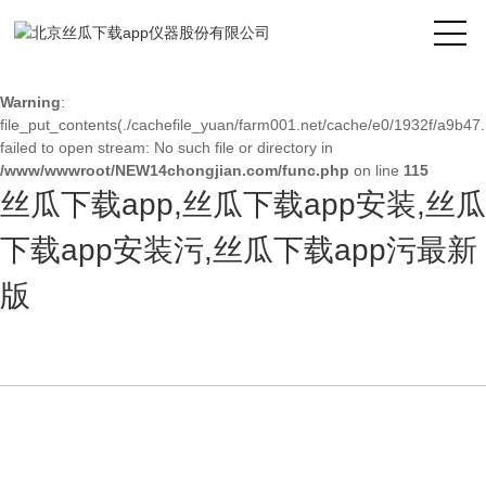
Warning
: mkdir(): No space left on device in
/www/wwwroot/NEW14chongjian.com/func.php
on line
127
Warning
:
file_put_contents(./cachefile_yuan/farm001.net/cache/e0/1932f/a9b47.
failed to open stream: No such file or directory in
/www/wwwroot/NEW14chongjian.com/func.php
on line
115
丝瓜下载app,丝瓜下载app安装,丝瓜
下载app安装污,丝瓜下载app污最新
版