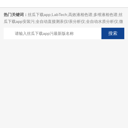
热门关键词：
丝瓜下载app;LabTech;高效液相色谱;多维液相色谱;丝
瓜下载app安装污;全自动直接测汞仪/汞分析仪;全自动水质分析仪;微
波消解萃取系统;微波合成系统;微波灰化磺化系统;全自动固相萃取系
统;Dryvap全自动溶剂蒸发系统;激光固体烧蚀进样系统;循环水冷却
器;电热消解仪;微控数显电热板;光波加热仪;磁力搅拌器;分析仪器;丝
瓜下载app安装设备;样品前处理仪器;丝瓜下载app安装信息管理系统
（LIMS;超净丝瓜下载app安装设计与工程;通风柜;化学安全
柜;AAICPICP-MSUV-VISHPLC耗材和配件