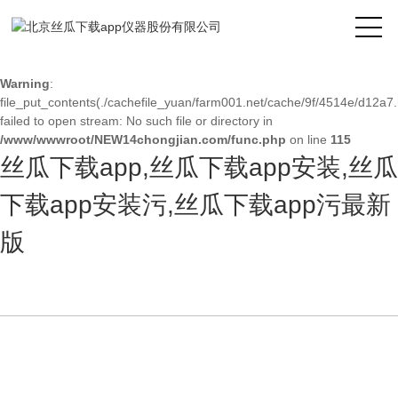
Warning
: mkdir(): No space left on device in
/www/wwwroot/NEW14chongjian.com/func.php
on line
127
Warning
:
file_put_contents(./cachefile_yuan/farm001.net/cache/9f/4514e/d12a7.
failed to open stream: No such file or directory in
/www/wwwroot/NEW14chongjian.com/func.php
on line
115
丝瓜下载app,丝瓜下载app安装,丝瓜
下载app安装污,丝瓜下载app污最新
版