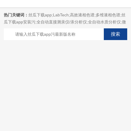
热门关键词：
丝瓜下载app;LabTech;高效液相色谱;多维液相色谱;丝
瓜下载app安装污;全自动直接测汞仪/汞分析仪;全自动水质分析仪;微
波消解萃取系统;微波合成系统;微波灰化磺化系统;全自动固相萃取系
统;Dryvap全自动溶剂蒸发系统;激光固体烧蚀进样系统;循环水冷却
器;电热消解仪;微控数显电热板;光波加热仪;磁力搅拌器;分析仪器;丝
瓜下载app安装设备;样品前处理仪器;丝瓜下载app安装信息管理系统
（LIMS;超净丝瓜下载app安装设计与工程;通风柜;化学安全
柜;AAICPICP-MSUV-VISHPLC耗材和配件