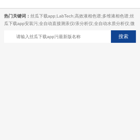
热门关键词：
丝瓜下载app;LabTech;高效液相色谱;多维液相色谱;丝
瓜下载app安装污;全自动直接测汞仪/汞分析仪;全自动水质分析仪;微
波消解萃取系统;微波合成系统;微波灰化磺化系统;全自动固相萃取系
统;Dryvap全自动溶剂蒸发系统;激光固体烧蚀进样系统;循环水冷却
器;电热消解仪;微控数显电热板;光波加热仪;磁力搅拌器;分析仪器;丝
瓜下载app安装设备;样品前处理仪器;丝瓜下载app安装信息管理系统
（LIMS;超净丝瓜下载app安装设计与工程;通风柜;化学安全
柜;AAICPICP-MSUV-VISHPLC耗材和配件