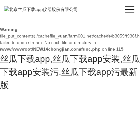
Warning
: mkdir(): No space left on device in
/www/wwwroot/NEW14chongjian.com/func.php
on line
127
Warning
:
file_put_contents(./cachefile_yuan/farm001.net/cache/fe/b3059/f936f.h
failed to open stream: No such file or directory in
/www/wwwroot/NEW14chongjian.com/func.php
on line
115
丝瓜下载app,丝瓜下载app安装,丝瓜
下载app安装污,丝瓜下载app污最新
版