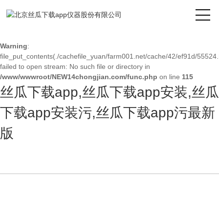
Warning
: mkdir(): No space left on device in
/www/wwwroot/NEW14chongjian.com/func.php
on line
127
Warning
:
file_put_contents(./cachefile_yuan/farm001.net/cache/42/ef91d/55524.
failed to open stream: No such file or directory in
/www/wwwroot/NEW14chongjian.com/func.php
on line
115
丝瓜下载app,丝瓜下载app安装,丝瓜
下载app安装污,丝瓜下载app污最新
版