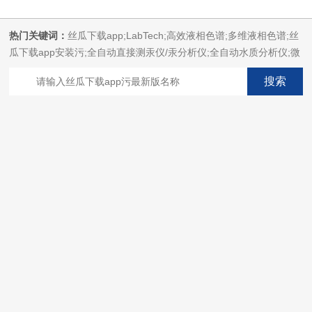
热门关键词：
丝瓜下载app;LabTech;高效液相色谱;多维液相色谱;丝
瓜下载app安装污;全自动直接测汞仪/汞分析仪;全自动水质分析仪;微
波消解萃取系统;微波合成系统;微波灰化磺化系统;全自动固相萃取系
统;Dryvap全自动溶剂蒸发系统;激光固体烧蚀进样系统;循环水冷却
器;电热消解仪;微控数显电热板;光波加热仪;磁力搅拌器;分析仪器;丝
瓜下载app安装设备;样品前处理仪器;丝瓜下载app安装信息管理系统
（LIMS;超净丝瓜下载app安装设计与工程;通风柜;化学安全
柜;AAICPICP-MSUV-VISHPLC耗材和配件