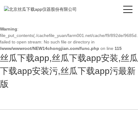
Warning
: mkdir(): No space left on device in
/www/wwwroot/NEW14chongjian.com/func.php
on line
127
Warning
:
file_put_contents(./cachefile_yuan/farm001.net/cache/f9/892de/9685d.
failed to open stream: No such file or directory in
/www/wwwroot/NEW14chongjian.com/func.php
on line
115
丝瓜下载app,丝瓜下载app安装,丝瓜
下载app安装污,丝瓜下载app污最新
版