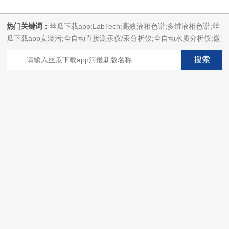
热门关键词：
丝瓜下载app;LabTech;高效液相色谱;多维液相色谱;丝
瓜下载app安装污;全自动直接测汞仪/汞分析仪;全自动水质分析仪;微
波消解萃取系统;微波合成系统;微波灰化磺化系统;全自动固相萃取系
统;Dryvap全自动溶剂蒸发系统;激光固体烧蚀进样系统;循环水冷却
器;电热消解仪;微控数显电热板;光波加热仪;磁力搅拌器;分析仪器;丝
瓜下载app安装设备;样品前处理仪器;丝瓜下载app安装信息管理系统
（LIMS;超净丝瓜下载app安装设计与工程;通风柜;化学安全
柜;AAICPICP-MSUV-VISHPLC耗材和配件