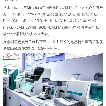
丝瓜下载app与Milestone在病理诊断领域倾注了巨大的心血与努
力，特携带LabWAVE微波快速脱水及自动包埋系统、
PrestoCHILL/PrestoPRO快速冰冻包埋机和染色机、
HistoDREAM EW和HistODREAM M石蜡包埋和切片等丝瓜下
载app污最新版助力本次大会。
展会期间还展出了丝瓜下载app自主研发的电感耦合等离子体质
谱仪LabMS 3000 ICP-MS。