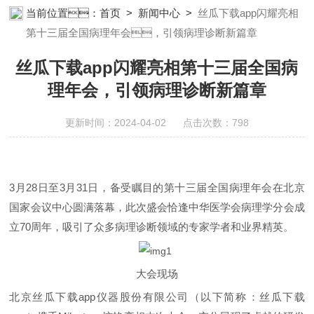
瓜下载app安装设备;样品前处理仪器;丝瓜下载app安装信息管理系统
当前位置：
首页
>
新闻中心
>
丝瓜下载app闪耀亮相
（LIMS;超净丝瓜下载app安装设计与工程;通风柜;化学安全
第十三届全国病理年会，引领病理诊断新篇章
柜;AAICPICP-MSUV-VISHPLC耗材和配件
丝瓜下载app闪耀亮相第十三届全国病
理年会，引领病理诊断新篇章
更新时间：2024-04-02 点击次数：798
3月28日至3月31日，备受瞩目的第十三届全国病理年会在北京
国家会议中心圆满落幕，此次盛会恰逢中华医学会病理学分会成
立70周年，吸引了众多病理诊断领域的专家学者和业界精英。
大会现场
北京丝瓜下载app仪器股份有限公司（以下简称：丝瓜下载