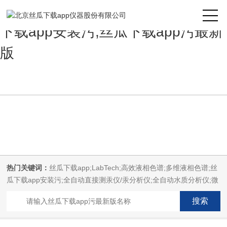
丝瓜下载app,丝瓜下载app安装,丝瓜
下载app安装污,丝瓜下载app污最新
版
热门关键词：
丝瓜下载app;LabTech;高效液相色谱;多维液相色谱;丝
瓜下载app安装污;全自动直接测汞仪/汞分析仪;全自动水质分析仪;微
波消解萃取系统;微波合成系统;微波灰化磺化系统;全自动固相萃取系
统;Dryvap全自动溶剂蒸发系统;激光固体烧蚀进样系统;循环水冷却
器;电热消解仪;微控数显电热板;光波加热仪;磁力搅拌器;分析仪器;丝