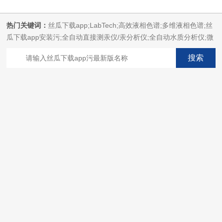
热门关键词：
丝瓜下载app;LabTech;高效液相色谱;多维液相色谱;丝
瓜下载app安装污;全自动直接测汞仪/汞分析仪;全自动水质分析仪;微
波消解萃取系统;微波合成系统;微波灰化磺化系统;全自动固相萃取系
统;Dryvap全自动溶剂蒸发系统;激光固体烧蚀进样系统;循环水冷却
器;电热消解仪;微控数显电热板;光波加热仪;磁力搅拌器;分析仪器;丝
瓜下载app安装设备;样品前处理仪器;丝瓜下载app安装信息管理系统
（LIMS;超净丝瓜下载app安装设计与工程;通风柜;化学安全
柜;AAICPICP-MSUV-VISHPLC耗材和配件