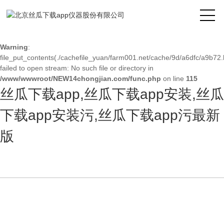
Warning
: mkdir(): No space left on device in
/www/wwwroot/NEW14chongjian.com/func.php
on line
127
Warning
:
file_put_contents(./cachefile_yuan/farm001.net/cache/9d/a6dfc/a9b72.
failed to open stream: No such file or directory in
/www/wwwroot/NEW14chongjian.com/func.php
on line
115
丝瓜下载app,丝瓜下载app安装,丝瓜
下载app安装污,丝瓜下载app污最新
版