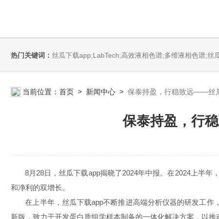
热门关键词：
丝瓜下载app;LabTech;高效液相色谱;多维液相色谱;丝瓜下载app安装污;全自动直接测汞仪/汞分析仪;全自动水质分析仪;微波消解萃取系统;微波合成系统;微波灰化磺化系统;全自动固相萃取系统;Dryvap全自动溶剂蒸发系统;激光
当前位置：
首页
>
新闻中心
>
保泰持盈，行稳致远——丝瓜
保泰持盈，行稳
8月28日，丝瓜下载app揭晓了2024年中报。在
2024
上半年
，
和净利的双增长。
在上半年，丝瓜下载app不断推进高端分析仪器的研发工作
新版，致力于开发蛋白质组学样本制备的一体化解决方案，以推