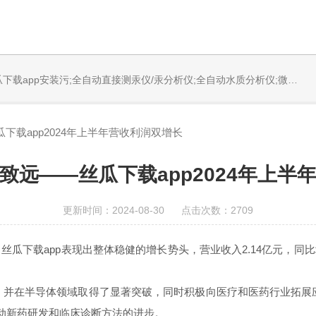
固体烧蚀进样系统;循环水冷却器;电热消解仪;微控数显电热板;光波加热仪;磁力搅拌器;分析仪器;丝瓜下载app安装设备;样品前处理仪器;丝瓜下载app安装信息管理系统（LIMS;超净丝瓜下载app安装设计与工程;通风柜;化学安全柜;AAICPICP-MSUV-VISHPLC耗材和配件
下载app2024年上半年营收利润双增长
致远——丝瓜下载app2024年上半
更新时间：2024-08-30 点击次数：2709
丝瓜下载app
表现出
整体稳健
的增长势头，营业收入2.14亿元，同比增
，并在半导体领域取得了显著突破，同时积极向医疗和医药行业拓展
动新药研发和临床诊断方法的进步。