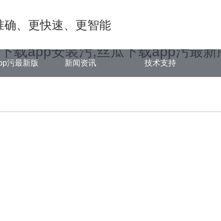
ongjian.com/func.php
on line
127
准确、更快速、更智能
0/b50d8.html): failed to open stream: No such file or directory in
/ww
瓜下载app安装污,丝瓜下载app污最新
pp污最新版
新闻资讯
技术支持
中心