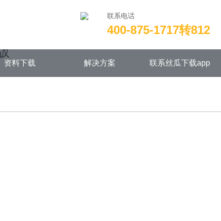
联系电话
400-875-1717转812
w/wwwroot/NEW14chongjian.com/func.php
on line
115
版
资料下载
解决方案
联系丝瓜下载app