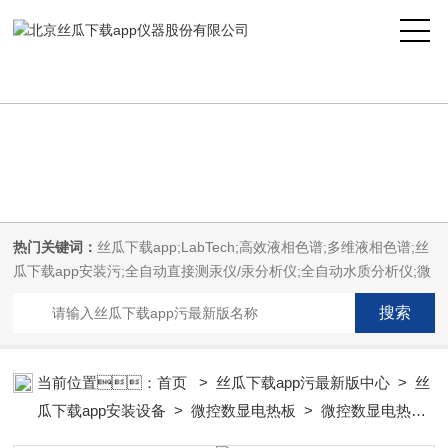
丝瓜下载app,丝瓜下载app安装,丝瓜下载app安装污,丝瓜下载app污最新
版
热门关键词：
丝瓜下载app;LabTech;高效液相色谱;多维液相色谱;丝
瓜下载app安装污;全自动直接测汞仪/汞分析仪;全自动水质分析仪;微
波消解萃取系统;微波合成系统;微波灰化磺化系统;全自动固相萃取系
统;Dryvap全自动溶剂蒸发系统;激光固体烧蚀进样系统;循环水冷却
器;电热消解仪;微控数显电热板;光波加热仪;磁力搅拌器;分析仪器;丝
瓜下载app安装设备;样品前处理仪器;丝瓜下载app安装信息管理系统
当前位置：
首页
>
丝瓜下载app污最新版中心
>
丝
（LIMS;超净丝瓜下载app安装设计与工程;通风柜;化学安全
瓜下载app安装设备
>
微控数显电热板
> 微控数显电热板
柜;AAICPICP-MSUV-VISHPLC耗材和配件
EG系列