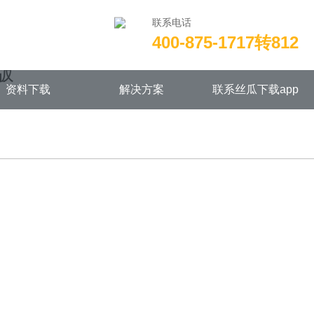
联系电话
400-875-1717转812
w/wwwroot/NEW14chongjian.com/func.php
on line
115
版
资料下载
解决方案
联系丝瓜下载app