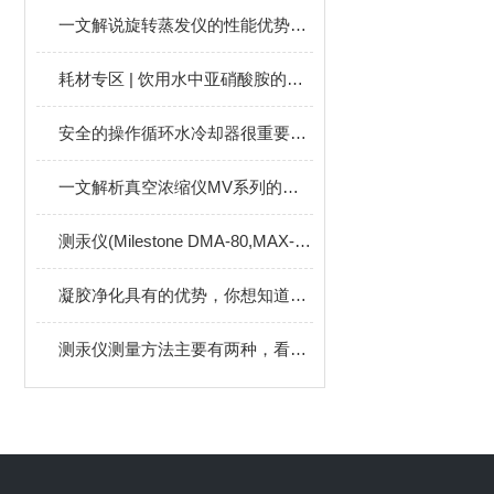
一文解说旋转蒸发仪的性能优势与规范运维指南
耗材专区 | 饮用水中亚硝酸胺的检测
安全的操作循环水冷却器很重要，注意事项有？
一文解析真空浓缩仪MV系列的原理、参数与核心优势
测汞仪(Milestone DMA-80,MAX-L,S,DMA-1)性能优势
凝胶净化具有的优势，你想知道的都在这里
测汞仪测量方法主要有两种，看完才知道