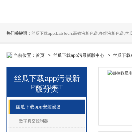
热门关键词：
丝瓜下载app;LabTech;高效液相色谱;多维液相色谱;丝瓜下载app安装污;全自动直接测汞仪/汞分析仪;全自动水质分析仪;微波消解萃取系统;微波合成系统;微波灰化磺化系统;全自动固相萃取系统;Dryvap全自动溶剂蒸发系统;激光
当前位置：
首页
>
丝瓜下载app污最新版中心
>
丝瓜下载
丝瓜下载app污最新
PRODUCT
版分类
丝瓜下载app安装设备
数字真空控制器