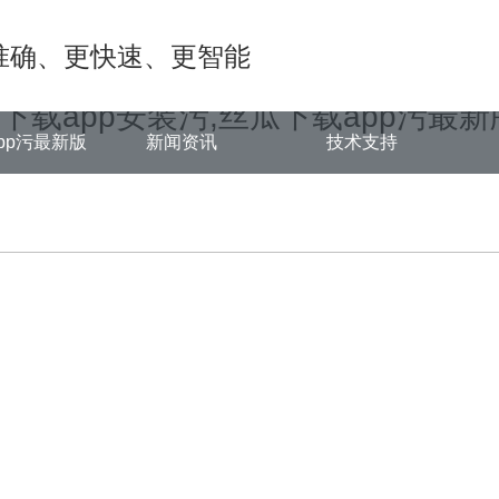
ongjian.com/func.php
on line
127
准确、更快速、更智能
5/841bc.html): failed to open stream: No such file or directory in
/ww
瓜下载app安装污,丝瓜下载app污最新
pp污最新版
新闻资讯
技术支持
中心