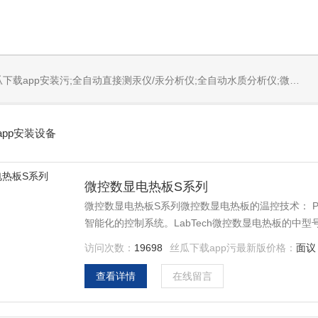
固体烧蚀进样系统;循环水冷却器;电热消解仪;微控数显电热板;光波加热仪;磁力搅拌器;分析仪器;丝瓜下载app安装设备;样品前处理仪器;丝瓜下载app安装信息管理系统（LIMS;超净丝瓜下载app安装设计与工程;通风柜;化学安全柜;AAICPICP-MSUV-VISHPLC耗材和配件
app安装设备
微控数显电热板S系列
微控数显电热板S系列微控数显电热板的温控技术： PID是一种通过比例、积分、微分三个参数进行动态调节技术，是
智能化的控制系统。LabTech微控数显电热板的中
访问次数：
19698
丝瓜下载app污最新版价格：
面议
查看详情
在线留言