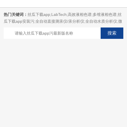
热门关键词：
丝瓜下载app;LabTech;高效液相色谱;多维液相色谱;丝
瓜下载app安装污;全自动直接测汞仪/汞分析仪;全自动水质分析仪;微
波消解萃取系统;微波合成系统;微波灰化磺化系统;全自动固相萃取系
统;Dryvap全自动溶剂蒸发系统;激光固体烧蚀进样系统;循环水冷却
器;电热消解仪;微控数显电热板;光波加热仪;磁力搅拌器;分析仪器;丝
瓜下载app安装设备;样品前处理仪器;丝瓜下载app安装信息管理系统
（LIMS;超净丝瓜下载app安装设计与工程;通风柜;化学安全
柜;AAICPICP-MSUV-VISHPLC耗材和配件