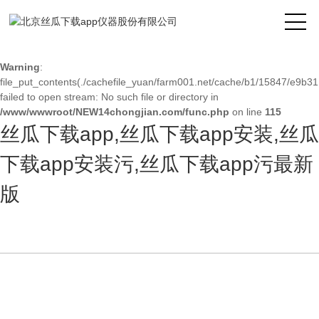
Warning
: mkdir(): No space left on device in
/www/wwwroot/NEW14chongjian.com/func.php
on line
127
Warning
:
file_put_contents(./cachefile_yuan/farm001.net/cache/b1/15847/e9b31.
failed to open stream: No such file or directory in
/www/wwwroot/NEW14chongjian.com/func.php
on line
115
丝瓜下载app,丝瓜下载app安装,丝瓜
下载app安装污,丝瓜下载app污最新
版